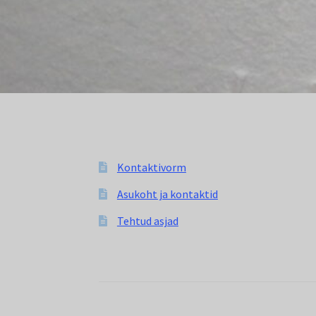
Kontaktivorm
Asukoht ja kontaktid
Tehtud asjad