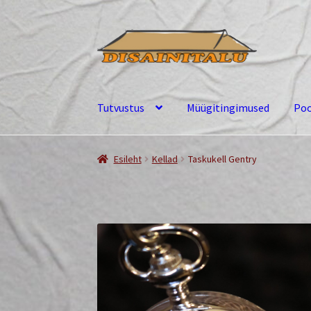
Liigu
Liigu
navigeerimisele
sisu
juurde
Tutvustus
Müügitingimused
Po
Esileht
Kellad
Taskukell Gentry