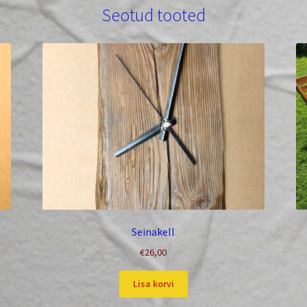
Seotud tooted
Seinakell
€
26,00
Lisa korvi