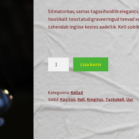
Silmatorkav, samas tagasihoidlik elegants,
hoolikalt teostatud graveeringud teevad se
tähendab inglise keeles aadellik. Kell sobib
Taskukell
Lisa korvi
Gentry
kogus
Kategooria:
Kellad
Sildid:
Käsitöö
,
Kell
,
Kingitus
,
Taskukell
,
Uur