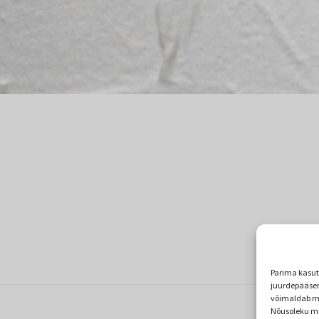
Parima kasu
juurdepääsem
võimaldab me
Nõusoleku mi