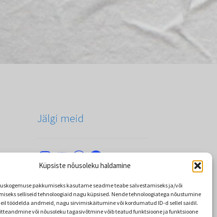
Jälgi meid
Instagram
YouTube
WordPress
Facebook
Küpsiste nõusoleku haldamine
tuskogemuse pakkumiseks kasutame seadme teabe salvestamiseks ja/või
iseks selliseid tehnoloogiaid nagu küpsised. Nende tehnoloogiatega nõustumine
il töödelda andmeid, nagu sirvimiskäitumine või kordumatud ID-d sellel saidil.
tteandmine või nõusoleku tagasivõtmine võib teatud funktsioone ja funktsioone