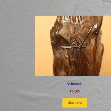
Seinakell
€
30,00
Lisa korvi