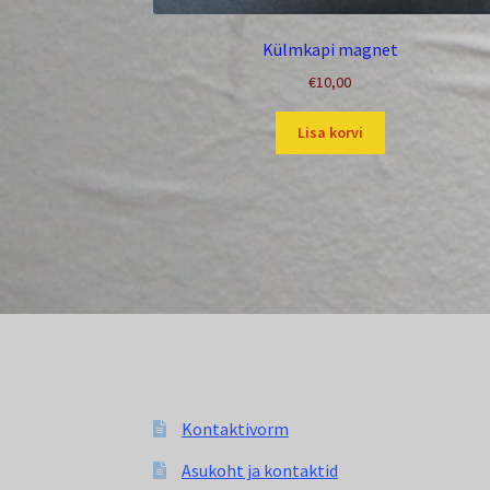
Külmkapi magnet
€
10,00
Lisa korvi
Kontaktivorm
Asukoht ja kontaktid