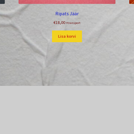
Ripats Jäär
€
18,00
+transport
Lisa korvi