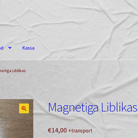
od
Kassa
etiga Liblikas
Magnetiga Liblikas
€
14,00
+transport