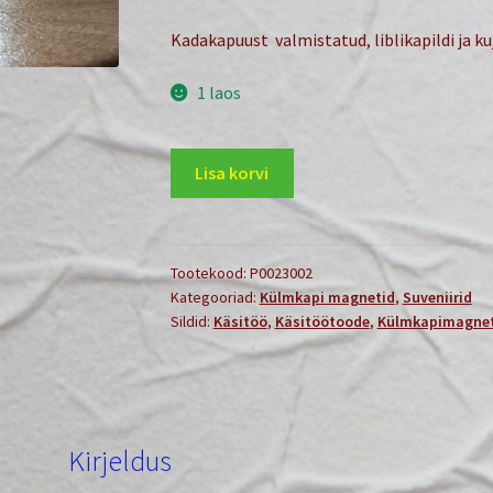
Kadakapuust valmistatud, liblikapildi ja 
1 laos
Magnetiga
Lisa korvi
Liblikas
kogus
Tootekood:
P0023002
Kategooriad:
Külmkapi magnetid
,
Suveniirid
Sildid:
Käsitöö
,
Käsitöötoode
,
Külmkapimagne
Kirjeldus