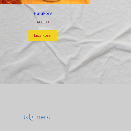
Halukorv
€
60,00
Lisa korvi
Jälgi meid