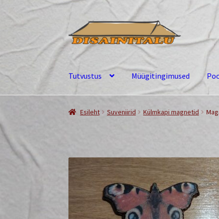
Liigu
Liigu
navigeerimisele
sisu
juurde
Tutvustus
Müügitingimused
Po
Esileht
Suveniirid
Külmkapi magnetid
Magn