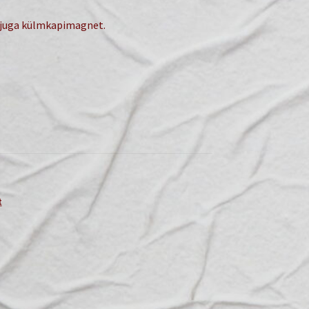
kujuga külmkapimagnet.
t