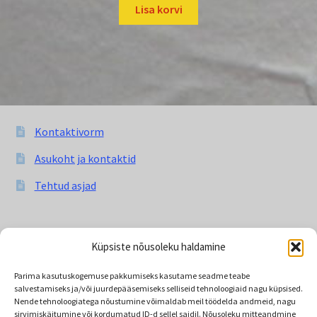
Lisa korvi
Kontaktivorm
Asukoht ja kontaktid
Tehtud asjad
Jälgi meid
Küpsiste nõusoleku haldamine
Parima kasutuskogemuse pakkumiseks kasutame seadme teabe
salvestamiseks ja/või juurdepääsemiseks selliseid tehnoloogiaid nagu küpsised.
Instagram
YouTube
WordPress
Facebook
Nende tehnoloogiatega nõustumine võimaldab meil töödelda andmeid, nagu
sirvimiskäitumine või kordumatud ID-d sellel saidil. Nõusoleku mitteandmine