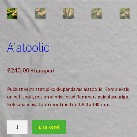
Aiatoolid
€
240,00
+transport
Puidust valmistatud kokkupandavad aiatoolid. Komplektis
on neli tooli, mis on viimistletud Remmers puidulasuuriga.
Kokkupandava tooli mõõtmed on 1200 x 140mm.
Aiatoolid
Lisa korvi
kogus