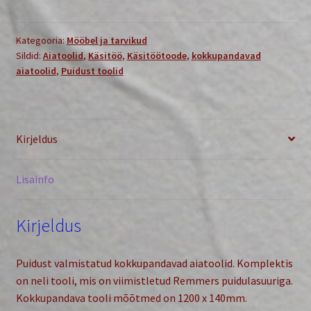
Kategooria:
Mööbel ja tarvikud
Sildid:
Aiatoolid
,
Käsitöö
,
Käsitöötoode
,
kokkupandavad
aiatoolid
,
Puidust toolid
Kirjeldus
Lisainfo
Kirjeldus
Puidust valmistatud kokkupandavad aiatoolid. Komplektis
on neli tooli, mis on viimistletud Remmers puidulasuuriga.
Kokkupandava tooli mõõtmed on 1200 x 140mm.